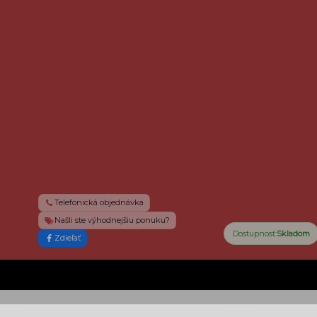
Telefonická objednávka
Našli ste výhodnejšiu ponuku?
Dostupnosť:
Skladom
Zdieľať