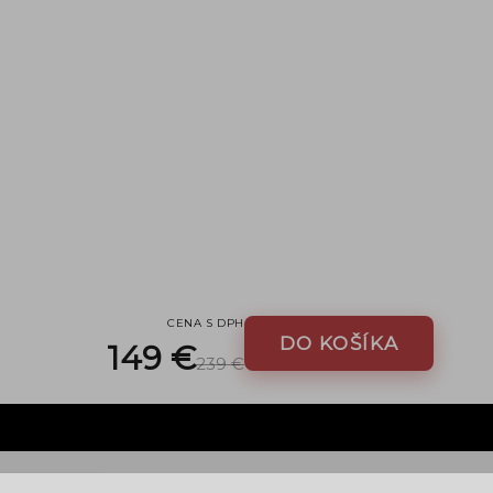
CENA S DPH
DO KOŠÍKA
149 €
239 €