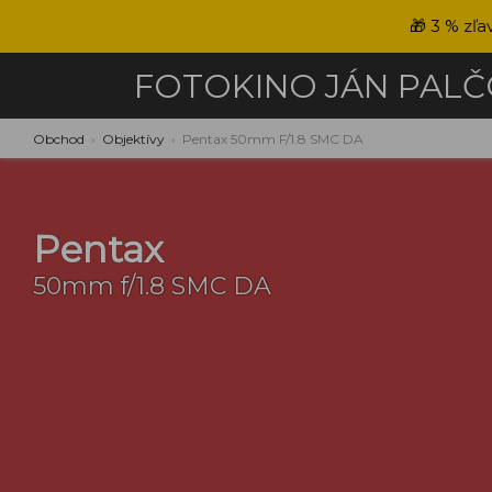
🎁
3 % zľa
FOTOKINO
JÁN PAL
Obchod
›
Objektívy
›
Pentax 50mm F/1.8 SMC DA
Pentax
50mm f/1.8 SMC DA