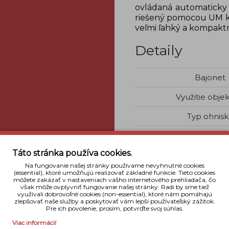
ovládaná automaticky 
riešený pomocou UM kt
veľmi ľahký a kompakt
Detaily
Bajonet
Využitie objek
Typ ohnisk
Svetelnos
Táto stránka používa cookies.
Stabilizáci
Na fungovanie našej stránky používame nevyhnutné cookies
(essential), ktoré umožňujú realizovať základné funkcie. Tieto cookies
Priemer filtrovéh
môžete zakázať v nastaveniach vášho internetového prehliadača, čo
však môže ovplyvniť fungovanie našej stránky. Radi by sme tiež
Rozmery
využívali dobrovoľné cookies (non-essential), ktoré nám pomáhajú
zlepšovať naše služby a poskytovať vám lepší používateľský zážitok.
Pre ich povolenie, prosím, potvrďte svoj súhlas.
Váha
Viac informácií