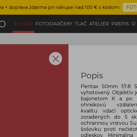
va + doprava zdarma pri nákupe nad 100 € s kódom:
FOT
ČO
E-SHOP
FOTODARČEKY
TLAČ
ATELIÉR
PREPIS
O
Popis
Pentax 50mm f/1.8 S
vyhotovený. Objektív 
bajonetom K a po 
ohniskovú vzdial
kvalitu vďačí optic
zoradených do 5 sk
ochrannou vrstvou Sup
šošovku proti nečisto
odleskov. Minimálna