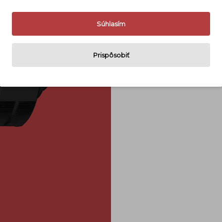
Naše hodnot
Súhlasím
Prispôsobiť