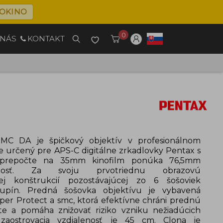
OKINO
0
 NÁS
KONTAKT
MC DA je špičkový objektív v profesionálnom
je určený pre APS-C digitálne zrkadlovky Pentax s
prepočte na 35mm kinofilm ponúka 76,5mm
enosť. Za svoju prvotriednu obrazovú
kej konštrukcií pozostávajúcej zo 6 šošoviek
upín. Predná šošovka objektívu je vybavená
er Protect a smc, ktorá efektívne chráni prednú
te a pomáha znižovať riziko vzniku nežiadúcich
 zaostrovacia vzdialenosť je 45 cm. Clona je