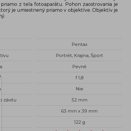
priamo z tela fotoaparátu. Pohon zaostrovania je
orý je umiestnený priamo v objektíve. Objektív je
ný.
Pentax
tívu
Portrét, Krajina, Šport
a
Pevné
ť
f 1,8
a
Nie
o závitu
52 mm
63 mm x 39 mm
122 g