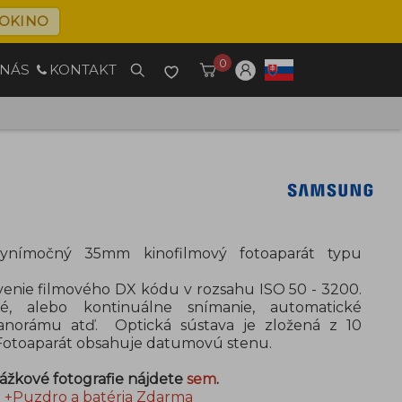
OKINO
0
 NÁS
KONTAKT
nímočný 35mm kinofilmový fotoaparát typu
enie filmového DX kódu v rozsahu ISO 50 - 3200.
é, alebo kontinuálne snímanie, automatické
panorámu atď. Optická sústava je zložená z 10
 Fotoaparát obsahuje datumovú stenu.
ážkové fotografie nájdete
sem
.
+Puzdro a batéria Zdarma