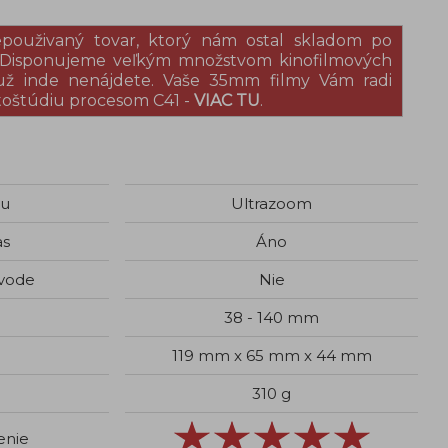
epouživaný tovar, ktorý nám ostal skladom po
. Disponujeme veľkým množstvom kinofilmových
 už inde nenájdete. Vaše 35mm filmy Vám radi
toštúdiu procesom C41 -
VIAC TU
.
gu
Ultrazoom
as
Áno
 vode
Nie
38 - 140 mm
119 mm x 65 mm x 44 mm
310 g
enie