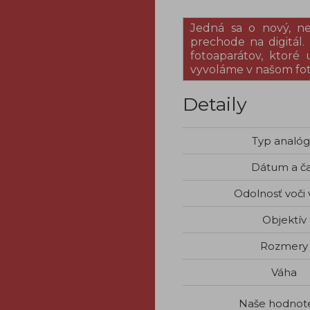
Jedná sa o nový, n
prechode na digitál
fotoaparátov, ktoré
vyvoláme v našom fo
Detaily
Typ analó
Dátum a č
Odolnosť voči
Objektív
Rozmery
Váha
Naše hodnot