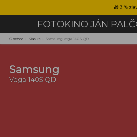
🎁
3 % zľa
FOTOKINO
JÁN PAL
Obchod
›
Klasika
›
Samsung Vega 140S QD
Samsung
Vega 140S QD