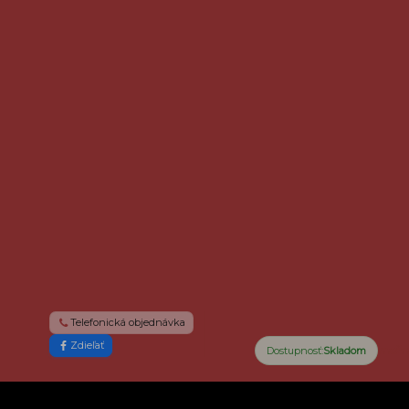
Telefonická objednávka
Zdieľať
možno
Dostupnosť:
Skladom