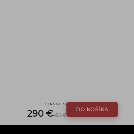
CENA S DPH
DO KOŠÍKA
290 €
450 €