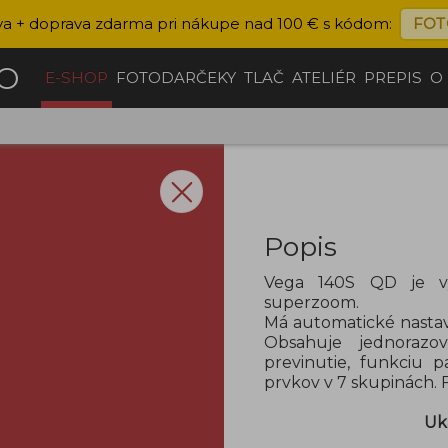
va + doprava zdarma pri nákupe nad 100 € s kódom:
FOT
ČO
E-SHOP
FOTODARČEKY
TLAČ
ATELIÉR
PREPIS
O
Popis
Vega 140S QD je vy
superzoom.
Má automatické nastav
Obsahuje jednorazov
previnutie, funkciu 
prvkov v 7 skupinách.
Uk