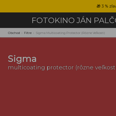
🎁
3 % zľa
FOTOKINO
JÁN PAL
Obchod
›
Filtre
›
Sigma Multicoating Protector (rôzne Veľkosti)
Sigma
multicoating protector (rôzne veľkosti