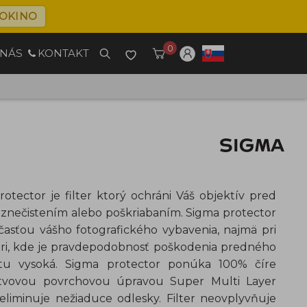
OKINO
0
 NÁS
KONTAKT
otector je filter ktorý ochráni Váš objektív pred
znečistením alebo poškriabaním. Sigma protector
časťou vášho fotografického vybavenia, najmä pri
iéri, kde je pravdepodobnosť poškodenia predného
u vysoká. Sigma protector ponúka 100% číre
rstvovou povrchovou úpravou Super Multi Layer
 eliminuje nežiaduce odlesky. Filter neovplyvňuje