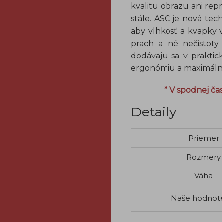
kvalitu obrazu ani rep
stále. ASC je nová tec
aby vlhkosť a kvapky vo
prach a iné nečistoty
dodávaju sa v prakti
ergonómiu a maximáln
* V spodnej čas
Detaily
Priemer
Rozmery
Váha
Naše hodnot