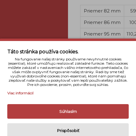
Priemer 82 mm
59
Priemer 86 mm
10
Priemer 95 mm
110,
Priemer 105 mm
147,
Táto stránka používa cookies.
Na fungovanie našej stránky používame nevyhnutné cookies
(essential), ktoré umožňujú realizovať základné funkcie. Tieto cookies
môžete zakázať v nastaveniach vášho internetového prehliadača, čo
však môže ovplyvniť fungovanie našej stránky. Radi by sme tiež
využívali dobrovoľné cookies (non-essential), ktoré nám pomáhajú
zlepšovať naše služby a poskytovať vám lepší používateľský zážitok.
Pre ich povolenie, prosím, potvrďte svoj súhlas.
Viac informácií
Súhlasím
Prispôsobiť