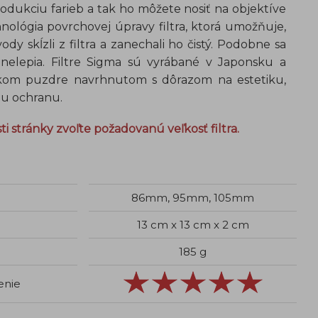
rodukciu farieb a tak ho môžete nosiť na objektíve
hnológia povrchovej úpravy filtra, ktorá umožňuje,
dy skĺzli z filtra a zanechali ho čistý. Podobne sa
 nelepia. Filtre Sigma sú vyrábané v Japonsku a
ckom puzdre navrhnutom s dôrazom na estetiku,
u ochranu.
ti stránky zvoľte požadovanú veľkosť filtra.
86mm, 95mm, 105mm
13 cm x 13 cm x 2 cm
185 g
enie