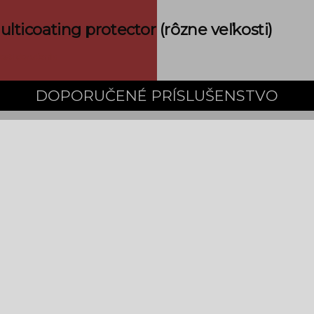
ticoating protector (rôzne veľkosti)
sti doručenia
DOPORUČENÉ PRÍSLUŠENSTVO
KOR 18-300mm f/3.5-6.3G ED VR
AF-P DX NIKKOR 70-300mm f/4.
679 €
399 €
Tovar je na sklade
›
Tovar je na sklade
›
Do košíka
Detail
Do košíka