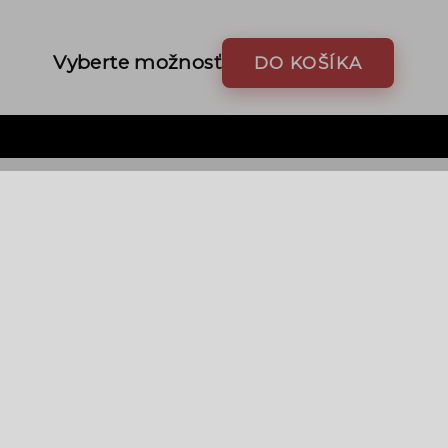
Vyberte možnosť
DO KOŠÍKA
AKCIA
5-6.3G ED VR
Sigma 28-200mm f/3.5-5.6 DG Macro (pre Nikon)
195 €
295 €
Tovar je na sklade
›
Detail
Do košíka
Detail