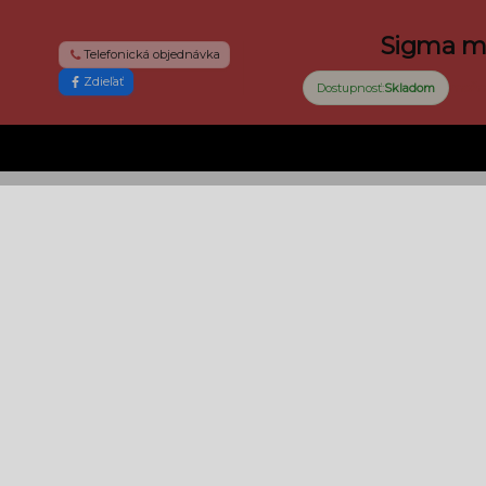
Sigma mul
Telefonická objednávka
Zdieľať
možno
Dostupnosť:
Skladom
AF-S DX NIKKOR 55-200mm f/4-5.6G ED
AF-S DX NIK
199 €
Tovar je na sklade
›
Do košíka
Detail