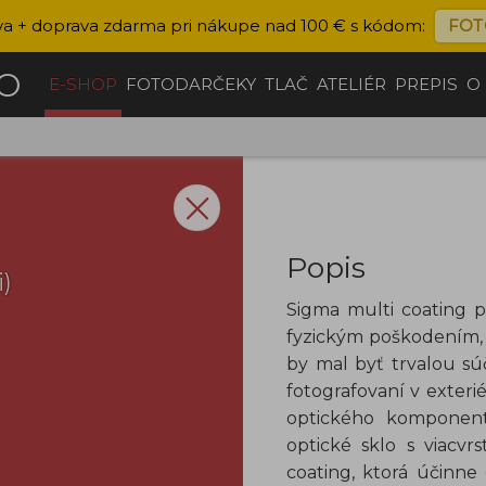
va + doprava zdarma pri nákupe nad 100 € s kódom:
FOT
ČO
E-SHOP
FOTODARČEKY
TLAČ
ATELIÉR
PREPIS
O
Popis
)
Sigma multi coating pr
fyzickým poškodením, 
by mal byť trvalou sú
fotografovaní v exter
optického komponent
optické sklo s viacv
coating, ktorá účinne