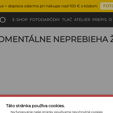
ava + doprava zdarma pri nákupe nad 100 € s kódom:
FOT
ČO
E-SHOP
FOTODARČEKY
TLAČ
ATELIÉR
PREPIS
O
OMENTÁLNE NEPREBIEHA 
Táto stránka používa cookies.
Na fungovanie našej stránky používame nevyhnutné cookies