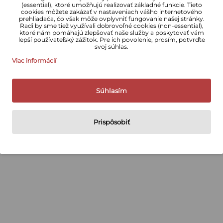
(essential), ktoré umožňujú realizovať základné funkcie. Tieto
cookies môžete zakázať v nastaveniach vášho internetového
prehliadača, čo však môže ovplyvniť fungovanie našej stránky.
Radi by sme tiež využívali dobrovoľné cookies (non-essential),
ktoré nám pomáhajú zlepšovať naše služby a poskytovať vám
lepší používateľský zážitok. Pre ich povolenie, prosím, potvrďte
svoj súhlas.
Viac informácií
Súhlasím
Prispôsobiť