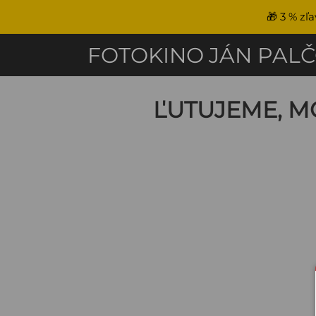
🎁
3 % zľ
FOTOKINO
JÁN PAL
ĽUTUJEME, M