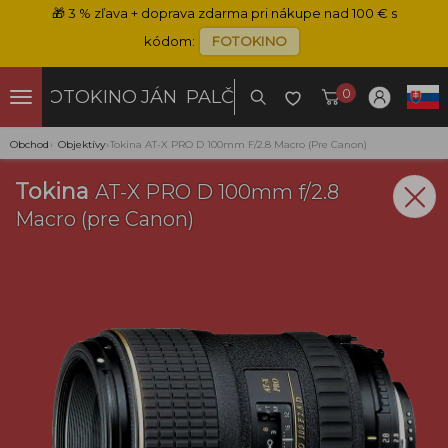
🎁
3 % zľava + doprava zdarma pri nákupe nad 100 € s
kódom:
FOTOKINO
0
FOTOKINO
JÁN PALČO
Obchod
›
Objektívy
›
Tokina AT-X PRO D 100mm F/2.8 Macro (pre Canon)
Tokina
AT-X PRO D 100mm f/2.8
Macro (pre Canon)