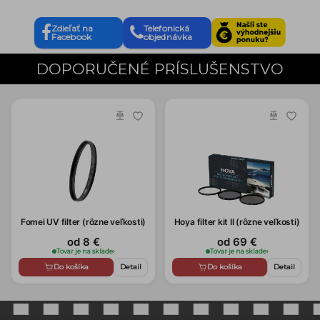
Zdieľať na
Telefonická
Facebook
objednávka
DOPORUČENÉ PRÍSLUŠENSTVO
Fomei UV filter (rôzne veľkosti)
Hoya filter kit II (rôzne veľkosti)
od 8 €
od 69 €
Tovar je na sklade
›
Tovar je na sklade
›
Do košíka
Detail
Do košíka
Detail