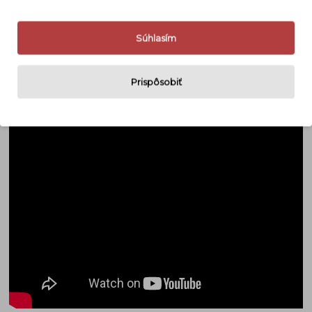
a plné pokrytie 35 mm filmového poľa. Objektív
taktiež vyniká pri fotení portrétov. Vďaka nizkej
Súhlasím
clone a optickým vlastnostiam objektív vytvára v
pozadí a v popredí nádherne jemný bokeh.
Pogumovaný krúžok v zadnej časti objektívu slúži
Prispôsobiť
na jednoduchú montáž a demontáž.