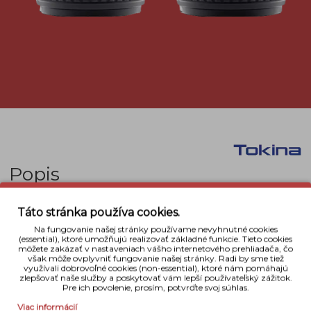
Popis
Tokina AT-X PRO D 100 mm f/2.8 je vynikajúci
makro
Táto stránka používa cookies.
a portrétny objektív pre fotoaparáty Canon s
Na fungovanie našej stránky používame nevyhnutné cookies
pomerom zobrazenia 1:1 pri vzdialenosti 30
(essential), ktoré umožňujú realizovať základné funkcie. Tieto cookies
môžete zakázať v nastaveniach vášho internetového prehliadača, čo
cm
.
Objektív má n
ovú povrchovú mnohovrstevnú
však môže ovplyvniť fungovanie našej stránky. Radi by sme tiež
využívali dobrovoľné cookies (non-essential), ktoré nám pomáhajú
úpravu šošoviek a vyhovuje obrazovým
zlepšovať naše služby a poskytovať vám lepší používateľský zážitok.
snímačom
CCD alebo CMOS
digitálnych SLR
Pre ich povolenie, prosím, potvrďte svoj súhlas.
fotoaparátov. Optika poskytuje vynikajúcu ostrosť
Viac informácií