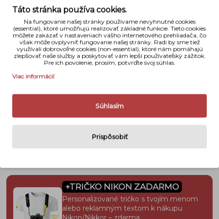
rozostreného pozadia, ktorý vytvára estetický a
Táto stránka používa cookies.
profesionálny vzhľad vašich fotografií. Bez ohľadu na
Na fungovanie našej stránky používame nevyhnutné cookies
to, či fotografujete krajinu, portrét, pouličnú
(essential), ktoré umožňujú realizovať základné funkcie. Tieto cookies
fotografiu alebo iné žánre, tento objektív Vám
môžete zakázať v nastaveniach vášho internetového prehliadača, čo
poskytne vždy kvalitné výsledky.
však môže ovplyvniť fungovanie našej stránky. Radi by sme tiež
využívali dobrovoľné cookies (non-essential), ktoré nám pomáhajú
zlepšovať naše služby a poskytovať vám lepší používateľský zážitok.
Pre ich povolenie, prosím, potvrďte svoj súhlas.
Viac informácií
Súhlasím
Prispôsobiť
+TRIČKO NIKON ZADARMO
Personalizované tričko s tvojím menom
alebo reklamným textom k nákupu
Nikon/Nikkor – zdarma.