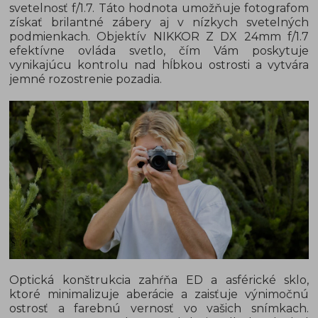
svetelnosť f/1.7. Táto hodnota umožňuje fotografom
získať brilantné zábery aj v nízkych svetelných
podmienkach. Objektív NIKKOR Z DX 24mm f/1.7
efektívne ovláda svetlo, čím Vám poskytuje
vynikajúcu kontrolu nad hĺbkou ostrosti a vytvára
jemné rozostrenie pozadia.
Optická konštrukcia zahŕňa ED a asférické sklo,
ktoré minimalizuje aberácie a zaisťuje výnimočnú
ostrosť a farebnú vernosť vo vašich snímkach.