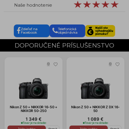
Naše hodnotenie
Zdieľať na
Telefonická
Facebook
objednávka
DOPORUČENÉ PRÍSLUŠENSTVO
Nikon Z 50 + NIKKOR 16-50 +
Nikon Z 50 + NIKKOR Z DX 16-
NIKKOR 50-250
50
1 349 €
1 089 €
Tovar je na sklade
›
Tovar je na sklade
›