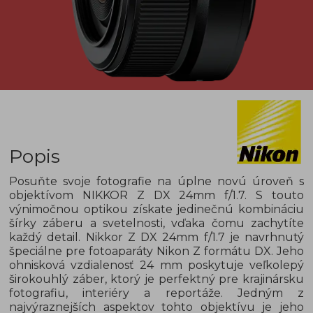
Popis
Posuňte svoje fotografie na úplne novú úroveň s
objektívom NIKKOR Z DX 24mm f/1.7. S touto
výnimočnou optikou získate jedinečnú kombináciu
šírky záberu a svetelnosti, vďaka čomu zachytíte
každý detail. Nikkor Z DX 24mm f/1.7 je navrhnutý
špeciálne pre fotoaparáty Nikon Z formátu DX. Jeho
ohnisková vzdialenosť 24 mm poskytuje veľkolepý
širokouhlý záber, ktorý je perfektný pre krajinársku
fotografiu, interiéry a reportáže. Jedným z
najvýraznejších aspektov tohto objektívu je jeho