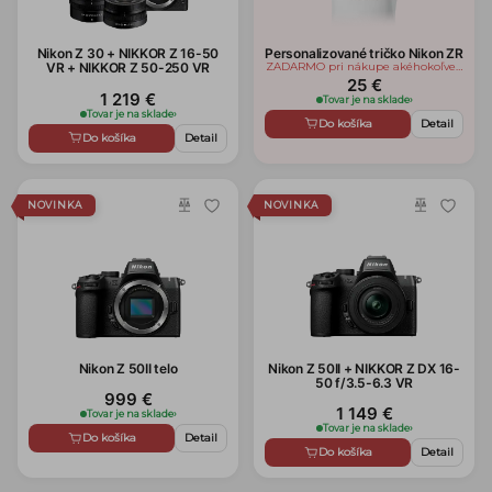
Nikon Z 30 + NIKKOR Z 16-50
Personalizované tričko Nikon ZR
VR + NIKKOR Z 50-250 VR
ZADARMO pri nákupe akéhokoľvek
tovaru zn. Nikon/Nikkor
25 €
1 219 €
Tovar je na sklade
›
Tovar je na sklade
›
Do košíka
Detail
Do košíka
Detail
NOVINKA
NOVINKA
Nikon Z 50II telo
Nikon Z 50II + NIKKOR Z DX 16-
50 f/3.5-6.3 VR
999 €
1 149 €
Tovar je na sklade
›
Tovar je na sklade
›
Do košíka
Detail
Do košíka
Detail