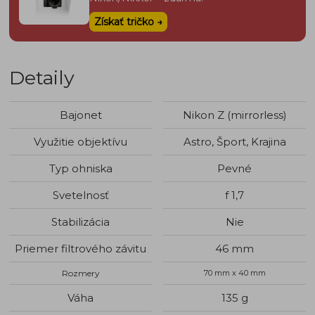
Získať tričko →
Detaily
Bajonet
Nikon Z (mirrorless)
Využitie objektívu
Astro, Šport, Krajina
Typ ohniska
Pevné
Svetelnosť
f 1,7
Stabilizácia
Nie
Priemer filtrového závitu
46 mm
Rozmery
70 mm x 40 mm
Váha
135 g