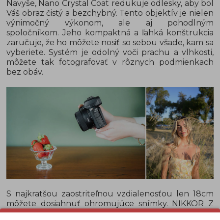
Navyše, Nano Crystal Coat redukuje odlesky, aby bol
Váš obraz čistý a bezchybný. Tento objektív je nielen
výnimočný výkonom, ale aj pohodlným
spoločníkom. Jeho kompaktná a ľahká konštrukcia
zaručuje, že ho môžete nosiť so sebou všade, kam sa
vyberiete. Systém je odolný voči prachu a vlhkosti,
môžete tak fotografovať v rôznych podmienkach
bez obáv.
S najkratšou zaostriteľnou vzdialenosťou len 18cm
môžete dosiahnuť ohromujúce snímky. NIKKOR Z
DX 24mm f/1.7 je ideálny pre vytvorenie krásne