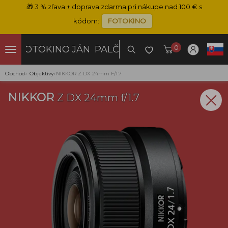
🎁
3 % zľava + doprava zdarma pri nákupe nad 100 € s
kódom:
FOTOKINO
0
FOTOKINO
JÁN PALČO
Obchod
›
Objektívy
›
NIKKOR Z DX 24mm F/1.7
NIKKOR
Z DX 24mm f/1.7