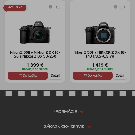
NOVINKA
Nikon Z 50II + Nikkor Z DX 16-
Nikon Z 50II + NIKKOR Z DX 18-
50 a Nikkor Z DX 50-250
140 f/3.5-6.3 VR
1 399 €
1 419 €
Tovar je na sklade
›
Tovar je na sklade
›
Do košíka
Detail
Do košíka
Detail
INFORMÁCIE
ZÁKAZNÍCKY SERVIS